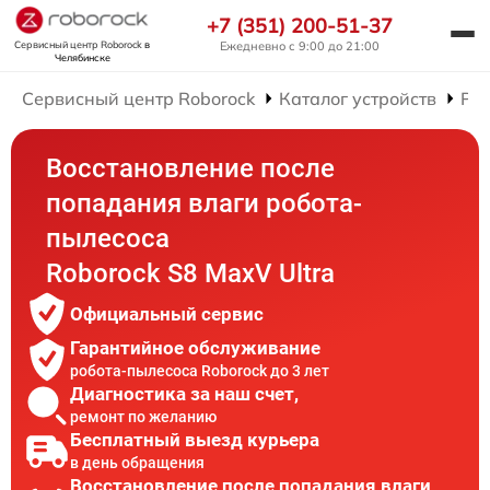
+7 (351) 200-51-37
Сервисный центр Roborock
в
Ежедневно с 9:00 до 21:00
Челябинске
Сервисный центр Roborock
Каталог устройств
Рем
Восстановление после
попадания влаги робота-
пылесоса
Roborock S8 MaxV Ultra
Официальный сервис
Гарантийное обслуживание
робота-пылесоса Roborock до 3 лет
Диагностика за наш счет,
ремонт по желанию
Бесплатный выезд курьера
в день обращения
Восстановление после попадания влаги