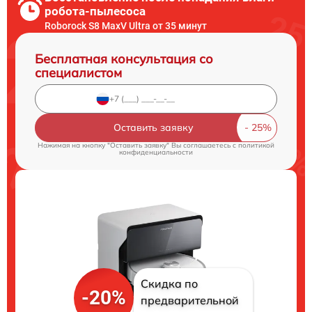
робота-пылесоса
Roborock S8 MaxV Ultra от 35 минут
Бесплатная консультация со
специалистом
Оставить заявку
Нажимая на кнопку "Оставить заявку" Вы соглашаетесь c
политикой
конфиденциальности
Скидка по
-20%
предварительной