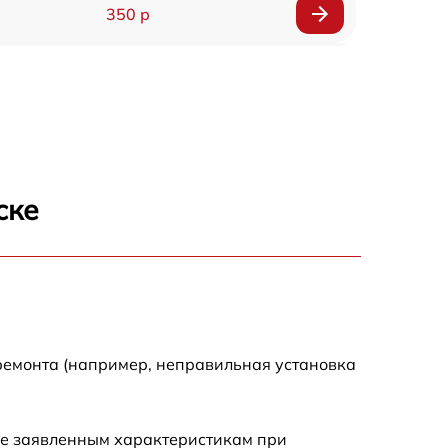
350 р
600 р
1800 р
500 р
ске
650 р
900 р
1600 р
ремонта (например, неправильная установка
650 р
ие заявленным характеристикам при