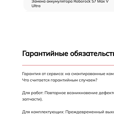
Замена аккумулятора Roborock S7 Max V
Ultra
Ремонт цепи питания Roborock S7 Max V
Ultra
Прошивка Roborock S7 Max V Ultra
Замена материнской платы Roborock S7 Ma
V Ultra
Гарантийные обязательст
Профилактическая чистка Roborock S7 Max
V Ultra
Ремонт материнской платы Roborock S7 Ma
Гарантия от сервиса: на смонтированные ко
V Ultra
Что считается гарантийным случаем?
Комплексная чистка Roborock S7 Max V Ult
Для работ: Повторное возникновение дефект
запчасти).
Восстановление аккумулятора Roborock S7
Max V Ultra
Для комплектующих: Преждевременный выход 