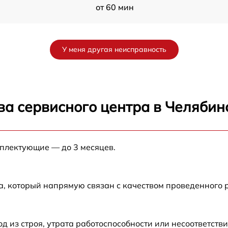
от 60 мин
от 60 мин
У меня другая неисправность
от 60 мин
x
от 60 мин
ва сервисного центра в Челябин
от 30 мин
x
мплектующие — до 3 месяцев.
от 60 мин
ra
от 30 мин
а, который напрямую связан с качеством проведенного 
от 30 мин
из строя, утрата работоспособности или несоответств