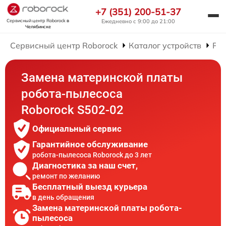
+7 (351) 200-51-37
Сервисный центр Roborock
в
Ежедневно с 9:00 до 21:00
Челябинске
Сервисный центр Roborock
Каталог устройств
Рем
Замена материнской платы
робота-пылесоса
Roborock S502-02
Официальный сервис
Гарантийное обслуживание
робота-пылесоса Roborock до 3 лет
Диагностика за наш счет,
ремонт по желанию
Бесплатный выезд курьера
в день обращения
Замена материнской платы робота-
пылесоса