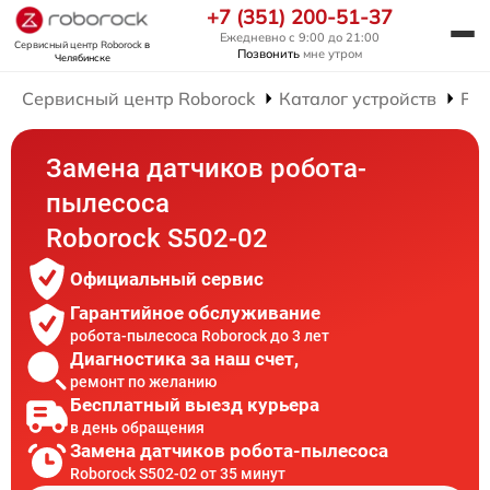
+7 (351) 200-51-37
Ежедневно с 9:00 до 21:00
Сервисный центр Roborock
в
Позвонить
мне утром
Челябинске
Сервисный центр Roborock
Каталог устройств
Рем
Замена датчиков робота-
пылесоса
Roborock S502-02
Официальный сервис
Гарантийное обслуживание
робота-пылесоса Roborock до 3 лет
Диагностика за наш счет,
ремонт по желанию
Бесплатный выезд курьера
в день обращения
Замена датчиков робота-пылесоса
Roborock S502-02 от 35 минут