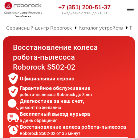
+7 (351) 200-51-37
Сервисный центр Roborock
в
Ежедневно с 9:00 до 21:00
Челябинске
Сервисный центр Roborock
Каталог устройств
Рем
Восстановление колеса
робота-пылесоса
Roborock S502-02
Официальный сервис
Гарантийное обслуживание
робота-пылесоса Roborock до 3 лет
Диагностика за наш счет,
ремонт по желанию
Бесплатный выезд курьера
в день обращения
Восстановление колеса робота-пылесоса
Roborock S502-02 от 35 минут