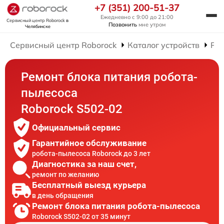
+7 (351) 200-51-37
Ежедневно с 9:00 до 21:00
Сервисный центр Roborock
в
Позвонить
мне утром
Челябинске
Сервисный центр Roborock
Каталог устройств
Рем
Ремонт блока питания робота-
пылесоса
Roborock S502-02
Официальный сервис
Гарантийное обслуживание
робота-пылесоса Roborock до 3 лет
Диагностика за наш счет,
ремонт по желанию
Бесплатный выезд курьера
в день обращения
Ремонт блока питания робота-пылесоса
Roborock S502-02 от 35 минут