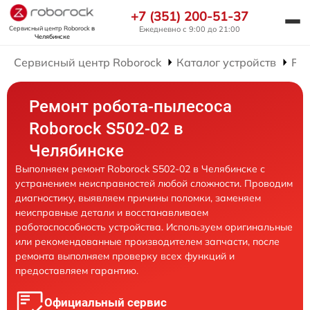
+7 (351) 200-51-37
Сервисный центр Roborock
в
Ежедневно с 9:00 до 21:00
Челябинске
Сервисный центр Roborock
Каталог устройств
Рем
Ремонт робота-пылесоса
Roborock S502-02 в
Челябинске
Выполняем ремонт Roborock S502-02 в Челябинске с
устранением неисправностей любой сложности. Проводим
диагностику, выявляем причины поломки, заменяем
неисправные детали и восстанавливаем
работоспособность устройства. Используем оригинальные
или рекомендованные производителем запчасти, после
ремонта выполняем проверку всех функций и
предоставляем гарантию.
Официальный сервис