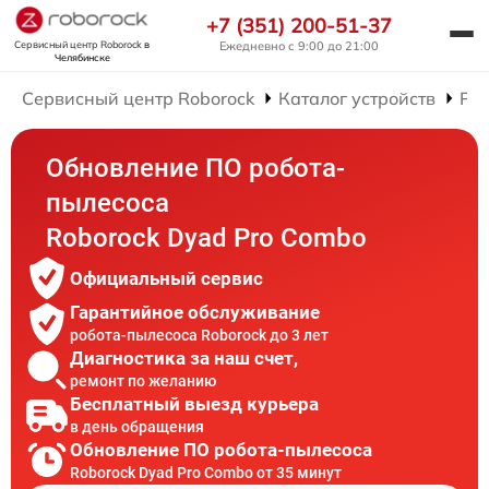
+7 (351) 200-51-37
Сервисный центр Roborock
в
Ежедневно с 9:00 до 21:00
Челябинске
Сервисный центр Roborock
Каталог устройств
Рем
Обновление ПО робота-
пылесоса
Roborock Dyad Pro Combo
Официальный сервис
Гарантийное обслуживание
робота-пылесоса Roborock до 3 лет
Диагностика за наш счет,
ремонт по желанию
Бесплатный выезд курьера
в день обращения
Обновление ПО робота-пылесоса
Roborock Dyad Pro Combo от 35 минут